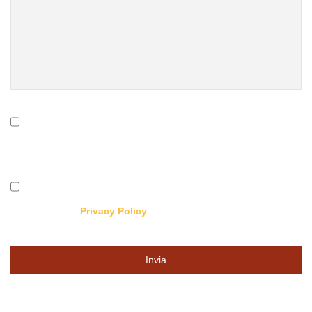
Vorrei essere iscritto alla vostra newsletter per ricevere
tutte le novità
Acconsento al trattamento dei dati secondo quanto
riportato sulla
Privacy Policy
Invia
Questo
campo