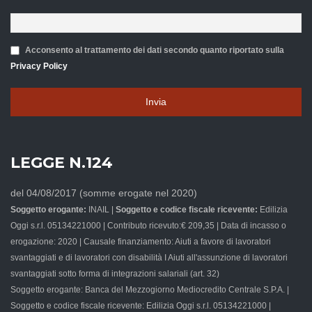
Acconsento al trattamento dei dati secondo quanto riportato sulla
Privacy Policy
Invia
Questo
campo
LEGGE N.124
deve
essere
del 04/08/2017 (somme erogate nel 2020)
lasciato
Soggetto erogante:
INAIL |
Soggetto e codice fiscale ricevente:
Edilizia
vuoto
Oggi s.r.l. 05134221000 | Contributo ricevuto:€ 209,35 | Data di incasso o
erogazione: 2020 | Causale finanziamento: Aiuti a favore di lavoratori
svantaggiati e di lavoratori con disabilità I Aiuti all'assunzione di lavoratori
svantaggiati sotto forma di integrazioni salariali (art. 32)
Soggetto erogante: Banca del Mezzogiorno Mediocredito Centrale S.P.A. |
Soggetto e codice fiscale ricevente: Edilizia Oggi s.r.l. 05134221000 |