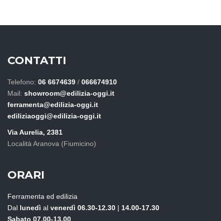
deve
essere
lasciato
vuoto
CONTATTI
Telefono:
06 6674639
/
066674910
Mail:
showroom@edilizia-oggi.it
ferramenta@edilizia-oggi.it
ediliziaoggi@edilizia-oggi.it
Via Aurelia, 2381
Località Aranova (Fiumicino)
ORARI
Ferramenta ed edilizia
Dal
lunedì
al
venerdì
06.30-12.30
|
14.00-17.30
Sabato
07.00-13.00