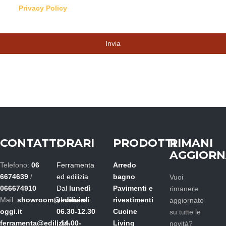
sulla
Privacy Policy
Invia
Questo
campo
deve
essere
lasciato
vuoto
CONTATTI
ORARI
PRODOTTI
RIMANI
AGGIOR
Telefono:
06
Ferramenta
Arredo
6674639
/
ed edilizia
bagno
Vuoi
066674910
Dal
lunedì
Pavimenti e
rimanere
Mail:
showroom@edilizia-
al
venerdì
rivestimenti
aggiornato
oggi.it
06.30-12.30
Cucine
su tutte le
ferramenta@edilizia-
|
14.00-
Living
novità?