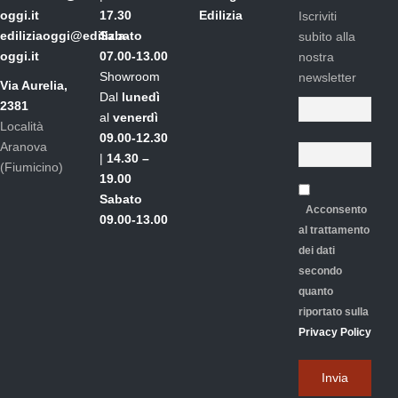
oggi.it
17.30
Edilizia
Iscriviti
ediliziaoggi@edilizia-
Sabato
subito alla
oggi.it
07.00-13.00
nostra
Showroom
newsletter
Via Aurelia,
Dal
lunedì
2381
al
venerdì
Località
09.00-12.30
Aranova
|
14.30 –
(Fiumicino)
19.00
Sabato
Acconsento
09.00-13.00
al trattamento
dei dati
secondo
quanto
riportato sulla
Privacy Policy
Invia