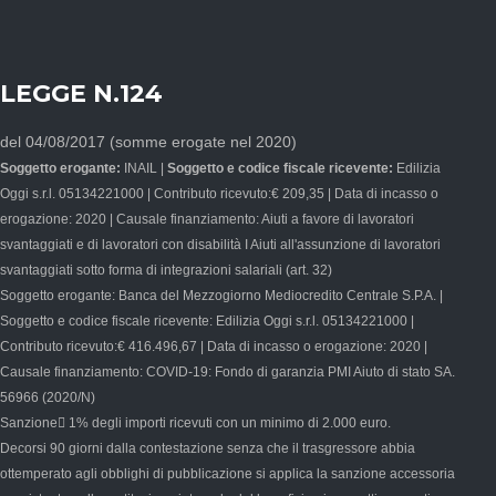
Questo
campo
deve
LEGGE N.124
essere
lasciato
del 04/08/2017 (somme erogate nel 2020)
vuoto
Soggetto erogante:
INAIL |
Soggetto e codice fiscale ricevente:
Edilizia
Oggi s.r.l. 05134221000 | Contributo ricevuto:€ 209,35 | Data di incasso o
erogazione: 2020 | Causale finanziamento: Aiuti a favore di lavoratori
svantaggiati e di lavoratori con disabilità I Aiuti all'assunzione di lavoratori
svantaggiati sotto forma di integrazioni salariali (art. 32)
Soggetto erogante: Banca del Mezzogiorno Mediocredito Centrale S.P.A. |
Soggetto e codice fiscale ricevente: Edilizia Oggi s.r.l. 05134221000 |
Contributo ricevuto:€ 416.496,67 | Data di incasso o erogazione: 2020 |
Causale finanziamento: COVID-19: Fondo di garanzia PMI Aiuto di stato SA.
56966 (2020/N)
Sanzione􀇺 1% degli importi ricevuti con un minimo di 2.000 euro.
Decorsi 90 giorni dalla contestazione senza che il trasgressore abbia
ottemperato agli obblighi di pubblicazione si applica la sanzione accessoria